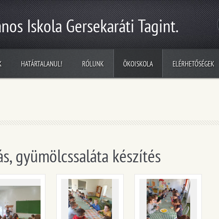
nos Iskola Gersekaráti Tagint.
K
HATÁRTALANUL!
RÓLUNK
ÖKOISKOLA
ELÉRHETŐSÉGEK
s, gyümölcssaláta készítés