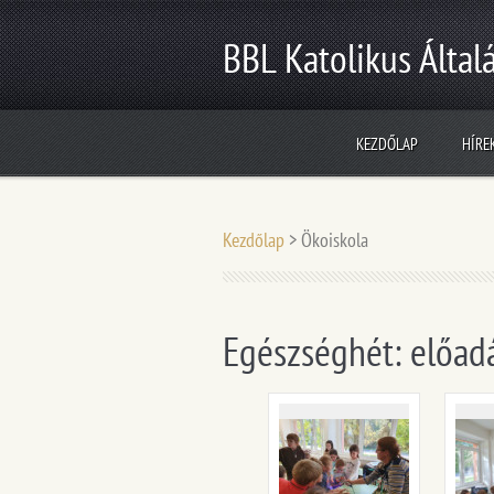
BBL Katolikus Általá
KEZDŐLAP
HÍRE
Kezdőlap
>
Ökoiskola
Egészséghét: előadá