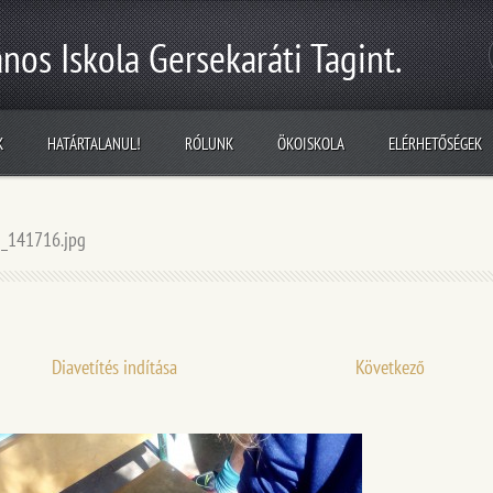
nos Iskola Gersekaráti Tagint.
K
HATÁRTALANUL!
RÓLUNK
ÖKOISKOLA
ELÉRHETŐSÉGEK
_141716.jpg
Diavetítés indítása
Következő