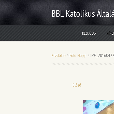
BBL Katolikus Általá
KEZDŐLAP
HÍRE
Kezdőlap
>
Föld Napja
>
IMG_20160422
Előző