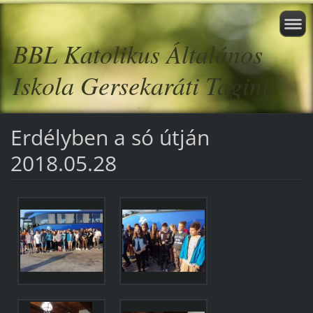
BBL Katolikus Általános
Iskola Gersekaráti Tagint.
Erdélyben a só útján
2018.05.28