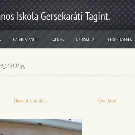
nos Iskola Gersekaráti Tagint.
K
HATÁRTALANUL!
RÓLUNK
ÖKOISKOLA
ELÉRHETŐSÉGEK
9_143407.jpg
Diavetítés indítása
Következő