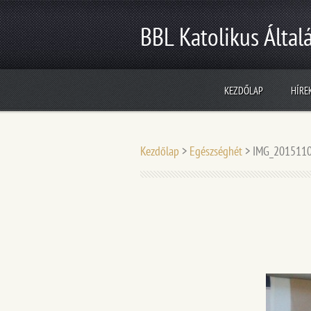
BBL Katolikus Általá
KEZDŐLAP
HÍRE
Kezdőlap
>
Egészséghét
>
IMG_2015110