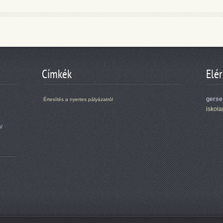
Címkék
Elé
gerse
Értesítés a nyertes pályázatról
iskol
v