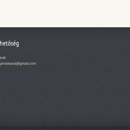
rhetőség
suli
age
rsekarat
@gmail.c
om