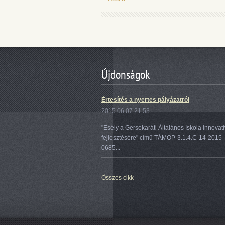
Újdonságok
Értesítés a nyertes pályázatról
2015.06.07 21:53
"Esély a Gersekaráti Általános Iskola innovatí
fejlesztésére" című TÁMOP-3.1.4.C-14-2015-
0685...
Összes cikk