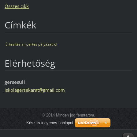
Összes cikk
Címkék
Értesítés a nyertes pályázatról
Elérhetőség
gersesuli
iskolage
rsekarat
@gmail.c
om
© 2014 Minden jog fenntartva.
Készíts ingyenes honlapot