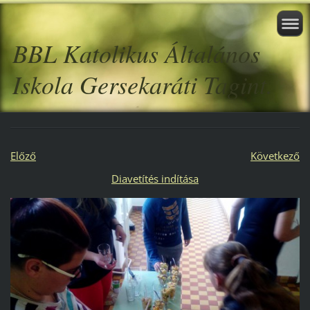
BBL Katolikus Általános
Iskola Gersekaráti Tagint.
Előző
Következő
Diavetítés indítása