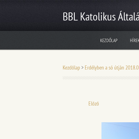
BBL Katolikus Általá
KEZDŐLAP
HÍRE
Kezdőlap
>
Erdélyben a só útján 2018.
Előző