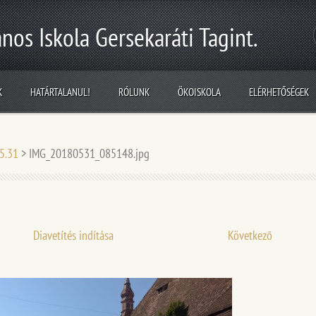
nos Iskola Gersekaráti Tagint.
K
HATÁRTALANUL!
RÓLUNK
ÖKOISKOLA
ELÉRHETŐSÉGEK
05.31
>
IMG_20180531_085148.jpg
Diavetítés indítása
Következő