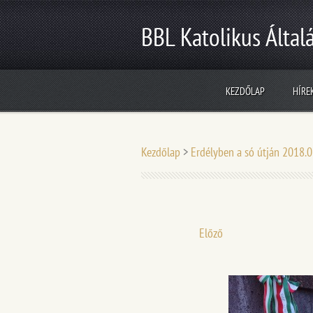
BBL Katolikus Általá
KEZDŐLAP
HÍRE
Kezdőlap
>
Erdélyben a só útján 2018.
Előző