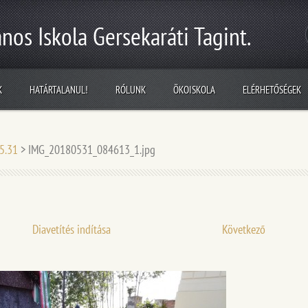
nos Iskola Gersekaráti Tagint.
K
HATÁRTALANUL!
RÓLUNK
ÖKOISKOLA
ELÉRHETŐSÉGEK
05.31
>
IMG_20180531_084613_1.jpg
Diavetítés indítása
Következő