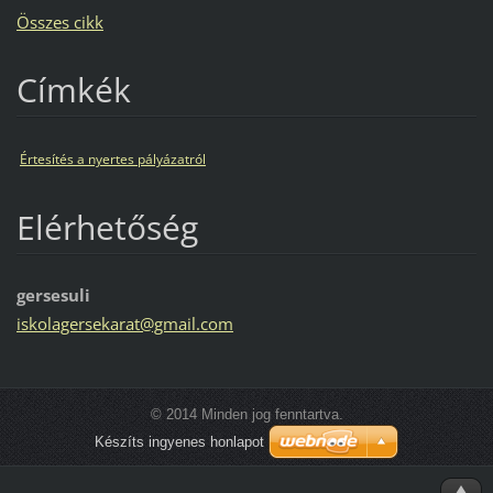
Összes cikk
Címkék
Értesítés a nyertes pályázatról
Elérhetőség
gersesuli
iskolage
rsekarat
@gmail.c
om
© 2014 Minden jog fenntartva.
Készíts ingyenes honlapot