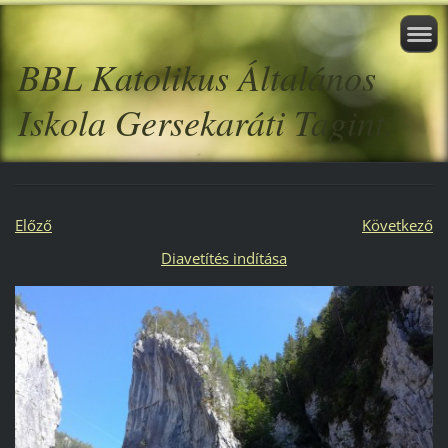
BBL Katolikus Általános
Iskola Gersekaráti Tagint.
Előző
Következő
Diavetítés indítása