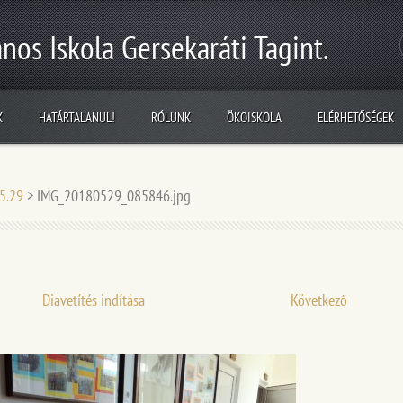
nos Iskola Gersekaráti Tagint.
K
HATÁRTALANUL!
RÓLUNK
ÖKOISKOLA
ELÉRHETŐSÉGEK
05.29
>
IMG_20180529_085846.jpg
Diavetítés indítása
Következő