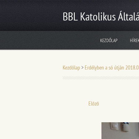
BBL Katolikus Általá
KEZDŐLAP
HÍRE
Kezdőlap
>
Erdélyben a só útján 2018.
Előző